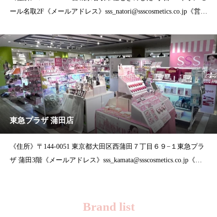
ール名取2F《メールアドレス》sss_natori@ssscosmetics.co.jp《営業
時間》10:00～21:00
東急プラザ 蒲田店
《住所》〒144-0051 東京都大田区西蒲田７丁目６９−１東急プラ
ザ 蒲田3階《メールアドレス》sss_kamata@ssscosmetics.co.jp《営
業時間》10:00～20:00
Brand list