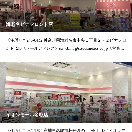
海老名ビナフロント店
《住所》〒243-0432 神奈川県海老名市中央１丁目２－２ビナフロ
ント ２F《メールアドレス》sss_ebina@ssscosmetics.co.jp《営業時
間》10:00～21:00
イオンモール名取店
《住所》〒981-1294 宮城県名取市杜せきのした5丁目3-1イオンモ