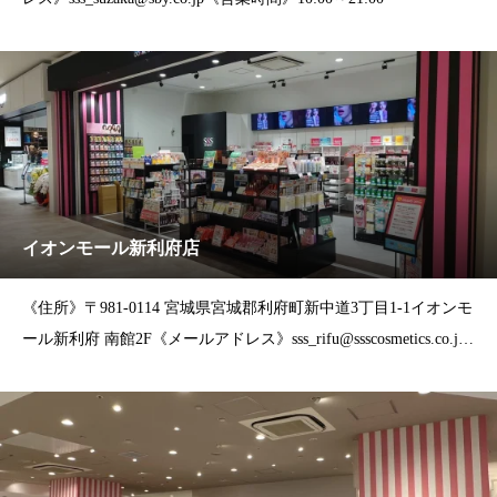
イオンモール新利府店
《住所》〒981-0114 宮城県宮城郡利府町新中道3丁目1-1イオンモ
ール新利府 南館2F《メールアドレス》sss_rifu@ssscosmetics.co.jp
《営業時間》10:00～21:00