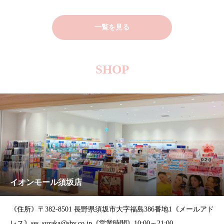
一覧を見る
SHOP
イオンモール須坂店
《住所》〒382-8501 長野県須坂市大字福島386番地1《メールアド
レス》sss_suzaka@sby.co.jp《営業時間》10:00～21:00